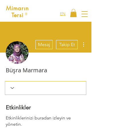
Mimarın
EN
Tersi
Ⓡ
Diğer Eylemler
Mesaj
Takip Et
Büşra Marmara
Etkinlikler
Etkinliklerinizi buradan izleyin ve
yönetin.