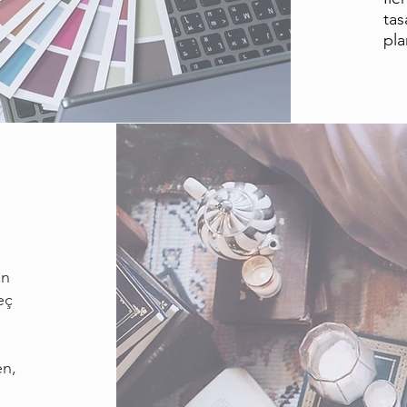
tas
pla
an
eç
en,