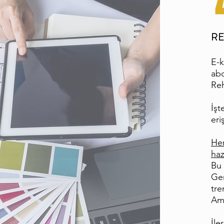
RE
E-k
abo
Reh
İşt
eri
Her
haz
Bu 
Gen
tre
Ama
İle