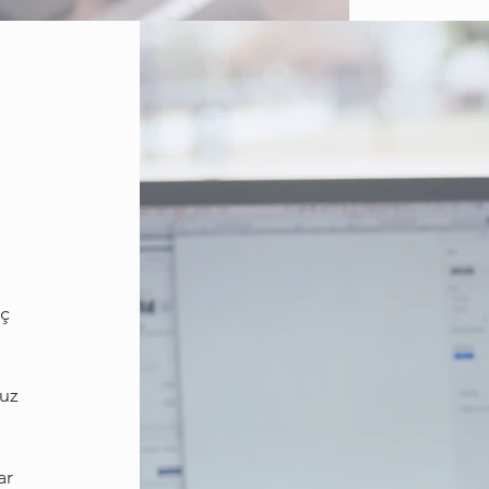
iç
ruz
ar