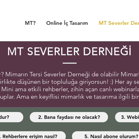
MT?
Online İç Tasarım
MT Severler De
MT SEVERLER DERNEĞİ
 Mimarın Tersi Severler Derneği de olabilir Mimarl
rlikte düşünen bir topluluğa giriyorsun! :) Her ay s
: Mini ama etkili rehberler, zihin açan canlı webinar
tuplar. Ama en keyiflisi mimarlık ve tasarıma ilgili 
dur?
2. Bana faydası ne olacak?
3. Webin
. Rehberlere erişim nasıl?
5. Nasıl abone olurum?