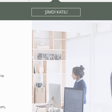
ŞİMDİ KATIL!
ma
rım,