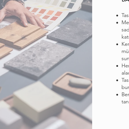
Tas
Mek
sad
kat
Ken
müş
sun
Her
ala
Tas
bur
Ben
tan