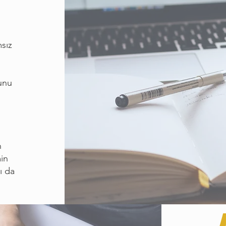
sız
unu
n
min
ı da