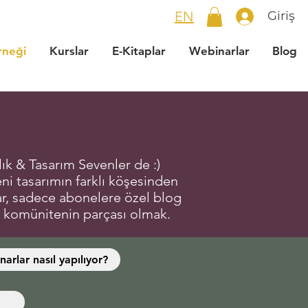
EN
Giriş
rneği
Kurslar
E-Kitaplar
Webinarlar
Blog
ık & Tasarım Sevenler de :)
eni tasarımın farklı köşesinden
lar, sadece abonelere özel blog
bir komünitenin parçası olmak.
arlar nasıl yapılıyor?