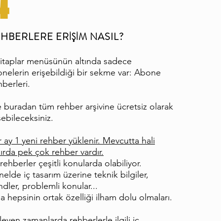
4
HBERLERE ERİŞİM NASIL?
itaplar menüsünün altında sadece
nelerin erişebildiği bir sekme var: Abone
berleri.
e buradan tüm rehber arşivine ücretsiz olarak
şebileceksiniz.
 ay 1 yeni rehber yüklenir. Mevcutta hali
ırda pek çok rehber vardır.
rehberler çeşitli konularda olabiliyor.
elde iç tasarım üzerine te
knik bilgiler,
ndler, problemli konular...
 hepsinin ortak özelliği ilham dolu olmaları.
rleyen zamanlarda rehberlerle ilgili iç