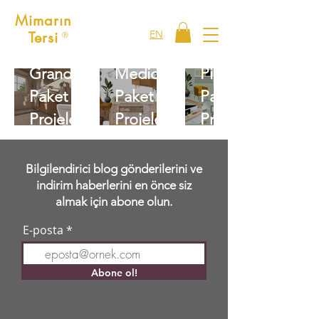
Mimarın
EN
Tersi
Ⓡ
Grande
Medio
Piccolo
Paket
Paket
Paket
Projeleri
Projeleri
Projeleri
Bilgilendirici blog gönderilerini ve
indirim haberlerini en önce siz
almak için abone olun.
E-posta
Abone ol!