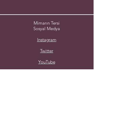
Mimarın Tersi
Sosyal Medya
Instagram
Twitter
YouTube
LinkedIn
Gizlilik Politikası
Çerez Politikası
Hizmet Koşulları
Yorumlarınız