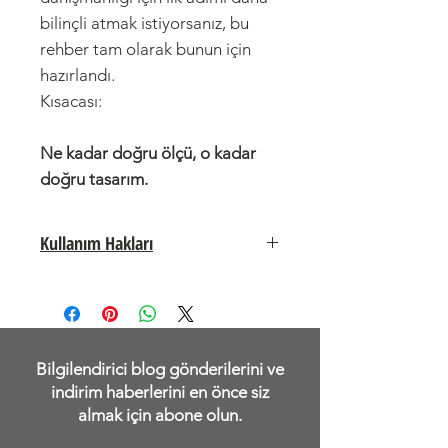
bilinçli atmak istiyorsanız, bu
rehber tam olarak bunun için
hazırlandı.
Kısacası:
Ne kadar doğru ölçü, o kadar
doğru tasarım.
Kullanım Hakları
Bu rehber, satın alan kişi için kişisel
kullanım lisansı ile sunulur. Satın alma
işlemiyle birlikte rehberi kendi cihazlarına
indirebilir, dilediğin zaman açıp okuyabilir
Bilgilendirici blog gönderilerini ve
ve kendi evin için uygulayabilirsin.
indirim haberlerini en önce siz
almak için abone olun.
Bu lisans, rehberin üçüncü kişilerle
paylaşılmasını kapsamaz.
PDF’in