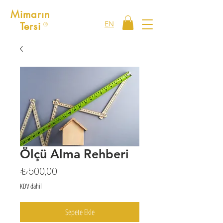
Mimarın
EN
Tersi
Ⓡ
Ölçü Alma Rehberi
Fiyat
₺500,00
KDV dahil
Sepete Ekle