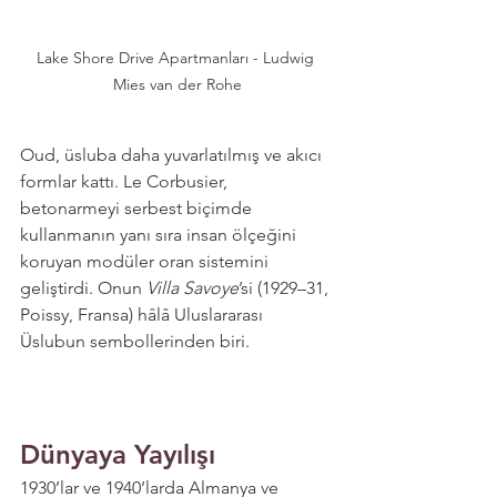
Lake Shore Drive Apartmanları - Ludwig 
Mies van der Rohe
Oud, üsluba daha yuvarlatılmış ve akıcı 
formlar kattı. Le Corbusier, 
betonarmeyi serbest biçimde 
kullanmanın yanı sıra insan ölçeğini 
koruyan modüler oran sistemini 
geliştirdi. Onun 
Villa Savoye
’si (1929–31, 
Poissy, Fransa) hâlâ Uluslararası 
Üslubun sembollerinden biri.
Dünyaya Yayılışı
1930’lar ve 1940’larda Almanya ve 