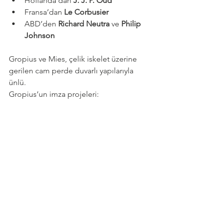
Hollanda’dan 
J. J. P. Oud
Fransa’dan 
Le Corbusier
ABD’den 
Richard Neutra
 ve 
Philip 
Johnson
Gropius ve Mies, çelik iskelet üzerine 
gerilen cam perde duvarlı yapılarıyla 
ünlü.
Gropius’un imza projeleri: