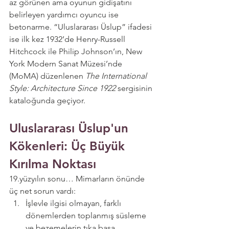
az görünen ama oyunun gidişatını 
belirleyen yardımcı oyuncu ise 
betonarme. “Uluslararası Üslup” ifadesi 
ise ilk kez 1932’de Henry-Russell 
Hitchcock ile Philip Johnson’ın, New 
York Modern Sanat Müzesi’nde 
(MoMA) düzenlenen 
The International 
Style: Architecture Since 1922
 sergisinin 
kataloğunda geçiyor.
Uluslararası Üslup'un 
Kökenleri: Üç Büyük 
Kırılma Noktası
19.yüzyılın sonu… Mimarların önünde 
üç net sorun vardı:
İşlevle ilgisi olmayan, farklı 
dönemlerden toplanmış süsleme 
ve bezemelerin tıka basa 