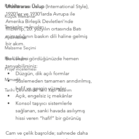
Renkler
Uluslararası Üslup
 (International Style), 
1920’ler ve 1930’larda Avrupa ile 
Küçük Mekanlar
Amerika Birleşik Devletleri’nde 
Tavsiyeler ve İpuçları
filizlenip, 20. yüzyılın ortasında Batı 
mimarlığının baskın dili haline gelmiş 
Aydınlatma
bir akım.
Malzeme Seçimi
Renk Seçimi
Bu üslubu gördüğünüzde hemen 
tanıyabilirsiniz:
Proje incelemesi
Düzgün, dik açılı formlar
Mimarlık
Süslemeden tamamen arındırılmış, 
hafif ve gergin yüzeyler
Tarihi Çevrelerde Yeni Yapı Tasarım
Açık, engelsiz iç mekânlar
Konsol taşıyıcı sistemlerle 
sağlanan, sanki havada asılıymış 
hissi veren “hafif” bir görünüş
Cam ve çelik başrolde; sahnede daha 