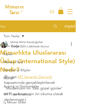
Mimarın
EN
Tersi
Ⓡ
Kaydol
Yazı
Tüm Yazılar
Mimar Mine Kavasoğulları
Tüm Yazılar
12 Ağu 2025
3 dakikada okunur
Mimarlıkta Uluslararası
Kişisel
Üslup (International Style)
Mimarın Tersi
Nedir?
Terimler ve Bilgiler
(Bu yazı 
MT Severler Derneği
Mutfak
kapsamında gerçekleştirilecek 
Avantaj ve Dezavantajlar
"Modernizm mi 'Eski güzel günler' 
mi?" webinarı için ön okuma olarak 
MT Proje Analizleri
derlenmiştir.)
İç Mimari Stiller