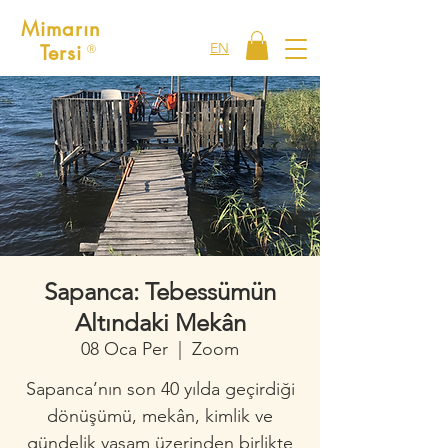
Mimarın
EN
Tersi
Ⓡ
Sapanca: Tebessümün
Altındaki Mekân
08 Oca Per
  |  
Zoom
Sapanca’nın son 40 yılda geçirdiği
dönüşümü, mekân, kimlik ve
gündelik yaşam üzerinden birlikte