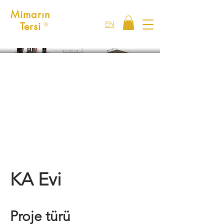
Mimarın
EN
Tersi
Ⓡ
KA Evi
Proje türü