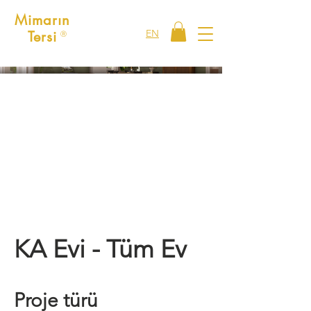
Mimarın
EN
Tersi
Ⓡ
KA Evi - Tüm Ev
Proje türü