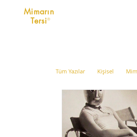
Mimarın
Tersi
Ⓡ
Tüm Yazılar
Kişisel
Mima
Avantaj ve Dezavantajlar
Küçük Mekanlar
Tavsiy