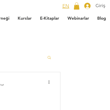
EN
Giriş
rneği
Kurslar
E-Kitaplar
Webinarlar
Blog
r
nur
Renk Seçimi