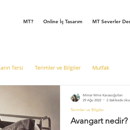
MT?
Online İç Tasarım
MT Severler De
rın Tersi
Terimler ve Bilgiler
Mutfak
MT Proje Analizleri
İç Mimari Stiller
Renkle
Mimar Mine Kavasoğulları
29 Ağu 2022
2 dakikada oku
Terimler ve Bilgiler
eler ve İpuçları
Aydınlatma
Malzeme Seçimi
Avangart nedir?