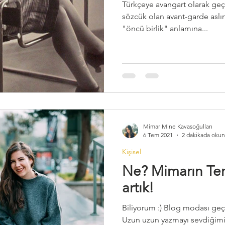
Türkçeye avangart olarak geç
rlık
Tarihi Çevrelerde Yeni Yapı Tasarım
sözcük olan avant-garde aslın
"öncü birlik" anlamına...
Mimar Mine Kavasoğulları
6 Tem 2021
2 dakikada okun
Kişisel
Ne? Mimarın Ter
artık!
Biliyorum :) Blog modası geçm
Uzun uzun yazmayı sevdiğimi 